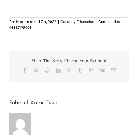
Por
Ivan
|
marzo 17th, 2022
|
Cultura y Educación
|
Comentarios
en
desactivados
Escuela
Mañanera
Share This Story, Choose Your Platform!
Facebook
X
Reddit
LinkedIn
WhatsApp
Tumblr
Pinterest
Vk
Correo
electrónico
Sobre el Autor:
Ivan