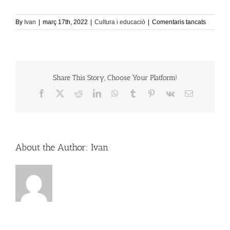
a
By
Ivan
|
març 17th, 2022
|
Cultura i educació
|
Comentaris tancats
Escola
Matinera
Share This Story, Choose Your Platform!
Facebook
X
Reddit
LinkedIn
WhatsApp
Tumblr
Pinterest
Vk
Email:
About the Author:
Ivan