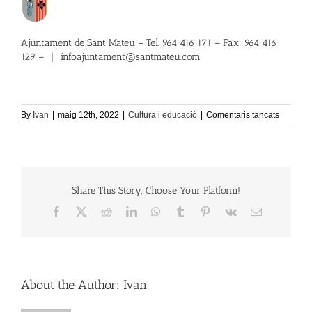
Ajuntament de Sant Mateu – Tel. 964 416 171 – Fax: 964 416
129 –
|
infoajuntament@santmateu.com
a
By
Ivan
|
maig 12th, 2022
|
Cultura i educació
|
Comentaris tancats
Escola
Infantil
Municipa
Share This Story, Choose Your Platform!
Facebook
X
Reddit
LinkedIn
WhatsApp
Tumblr
Pinterest
Vk
Email:
About the Author:
Ivan