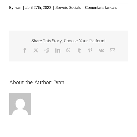
a
By
Ivan
|
abril 27th, 2022
|
Serveis Socials
|
Comentaris tancats
Centre
de
Dia
–
unitat
Share This Story, Choose Your Platform!
de
respir
Facebook
X
Reddit
LinkedIn
WhatsApp
Tumblr
Pinterest
Vk
Email:
About the Author:
Ivan