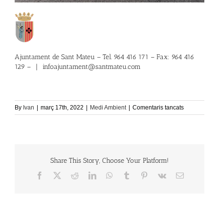
Ajuntament de Sant Mateu – Tel. 964 416 171 – Fax: 964 416
129 –
|
infoajuntament@santmateu.com
a
By
Ivan
|
març 17th, 2022
|
Medi Ambient
|
Comentaris tancats
Punt
de
carrega
de
vehicles
Share This Story, Choose Your Platform!
elèctrics
i
Facebook
X
Reddit
LinkedIn
WhatsApp
Tumblr
Pinterest
Vk
Email:
híbrids