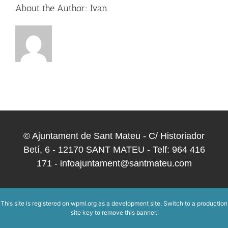
About the Author:
Ivan
© Ajuntament de Sant Mateu - C/ Historiador
Betí, 6 - 12170 SANT MATEU - Telf: 964 416
171 - infoajuntament@santmateu.com
This site is registered on
wpml.org
as a development site. Switch to a production
site key to
remove this banner
.