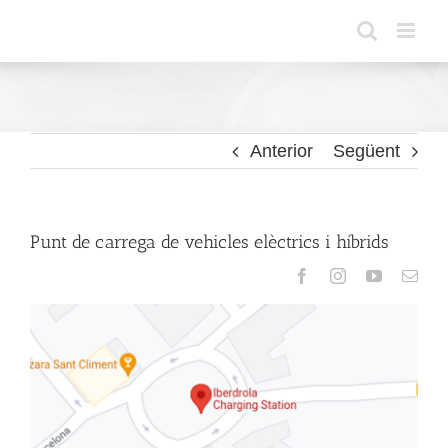
Skip
to
content
Anterior
Següent
Punt de carrega de vehicles elèctrics i híbrids