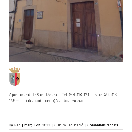
Ajuntament de Sant Mateu – Tel. 964 416 171 – Fax: 964 416
129 –
|
infoajuntament@santmateu.com
a
By
Ivan
|
març 17th, 2022
|
Cultura i educació
|
Comentaris tancats
Bibliote