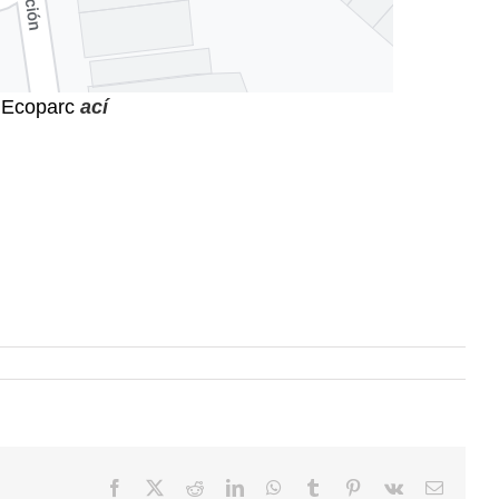
l’Ecoparc
ací
Facebook
X
Reddit
LinkedIn
WhatsApp
Tumblr
Pinterest
Vk
Email: