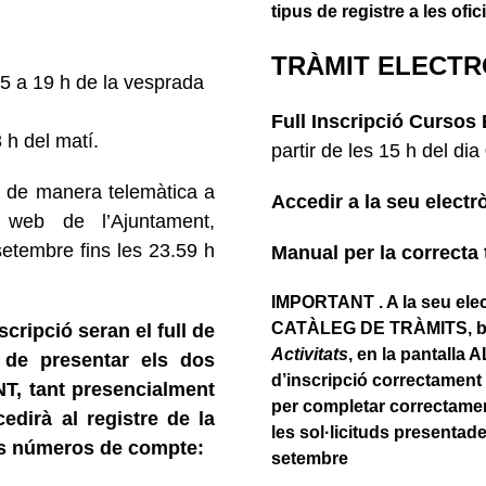
tipus de registre a les ofi
TRÀMIT ELECTR
15 a 19 h de la vesprada
Full Inscripció Curso
s 
 h del matí.
partir de les 15 h del di
za de manera telemàtica a
Accedir a la seu elect
web de l’Ajuntament,
setembre fins les 23.59 h
Manual per la correcta 
IMPORTANT . A la seu elect
CATÀLEG DE TRÀMITS, bus
cripció seran el full de
Activitats
, en la pantalla
n de presentar els dos
d’inscripció correctament 
, tant presencialment
per completar correctament
edirà al registre de la
les sol·licituds presentad
nts números de compte:
setembre